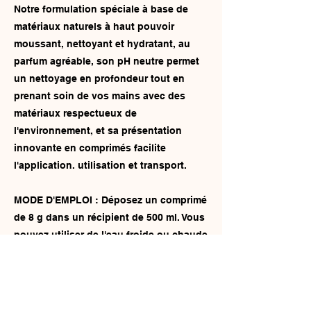
Notre formulation spéciale à base de
matériaux naturels à haut pouvoir
moussant, nettoyant et hydratant, au
parfum agréable, son pH neutre permet
un nettoyage en profondeur tout en
prenant soin de vos mains avec des
matériaux respectueux de
l'environnement, et sa présentation
innovante en comprimés facilite
l'application. utilisation et transport.
MODE D'EMPLOI : Déposez un comprimé
de 8 g dans un récipient de 500 ml. Vous
pouvez utiliser de l'eau froide ou chaude
et attendre que le comprimé soit
dissous. Appliquez ensuite 2 à 3
pompes de mousse sur vos mains,
frottez et rincez à l'eau. A utiliser dans